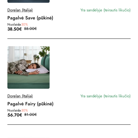
Dorelan (Italija)
Yra sandėlyje (teirautis likučio)
Pagalvė Save (pūkinė)
Nuolaida
-30%
38.50€
55.00€
Dorelan (Italija)
Yra sandėlyje (teirautis likučio)
Pagalvė Fairy (pūkinė)
Nuolaida
-30%
56.70€
81.00€