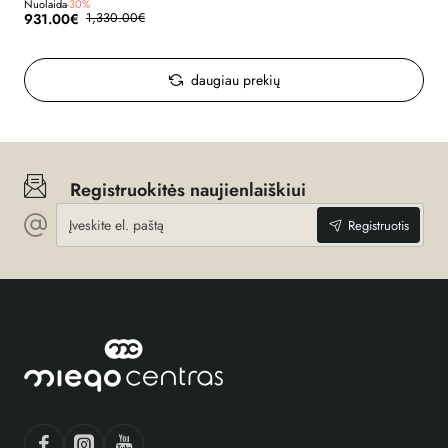
Nuolaida
-30%
931.00€
1,330.00€
daugiau prekių
Registruokitės naujienlaiškiui
Įveskite
Registruotis
el.
paštą