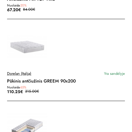
Nuolaida
-20%
67.20€
84.00€
Dorelan (Italija)
Yra sandėlyje
Pūkinis antčiužinis GREEM 90x200
Nuolaida
-65%
110.25€
315.00€