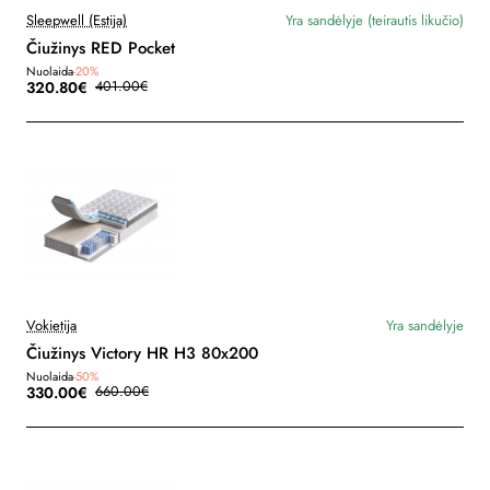
Sleepwell (Estija)
Yra sandėlyje (teirautis likučio)
Čiužinys RED Pocket
Nuolaida
-20%
320.80€
401.00€
Vokietija
Yra sandėlyje
Čiužinys Victory HR H3 80x200
Nuolaida
-50%
330.00€
660.00€