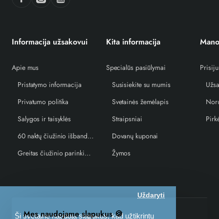
Informacija užsakovui
Kita informacija
Mano
Apie mus
Specialūs pasiūlymai
Prisiju
Pristatymo informacija
Susisiekite su mumis
Užsa
Privatumo politika
Svetainės žemėlapis
Norų
Salygos ir taisyklės
Straipsniai
Pirk
60 naktų čiužinio išbandymo garantija
Dovanų kuponai
Greitas čiužinio parinkimo vedlys
Žymos
Uždaryti
Mes naudojame slapukus 🍪
UAB EKUS © 2026, miegocentras.lt. Visos teisės saugomos
Ši svetainė naudoja slapukus, kad užtikrintų