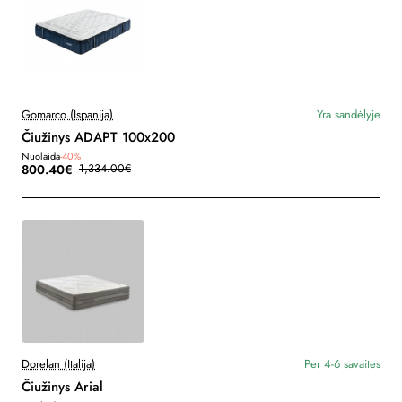
Gomarco (Ispanija)
Yra sandėlyje
Čiužinys ADAPT 100x200
Nuolaida
-40%
800.40€
1,334.00€
Dorelan (Italija)
Per 4-6 savaites
Čiužinys Arial