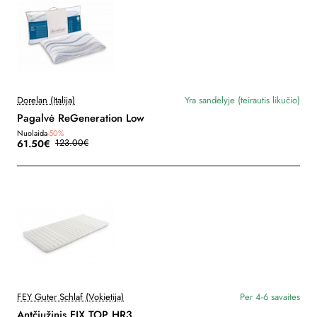
Dorelan (Italija)
Yra sandėlyje (teirautis likučio)
Pagalvė ReGeneration Low
Nuolaida
-50%
61.50€
123.00€
FEY Guter Schlaf (Vokietija)
Per 4-6 savaites
Antčiužinis FIX TOP HR3