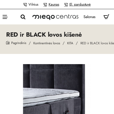
Vilnius
Kaunas
El. parduotuvė
Salonas
RED ir BLACK lovos kišenė
Kontinentinės lovos
KITA
RED ir BLACK lovos kiš
home