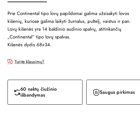
Prie Continental tipo lovų papildomai galima užsisakyti lovos
kišenių, kuriose galima laikyti žurnalus, pultelį, vaistus ir pan.
Lovų kišenės yra 14 baldinio audinio spalvų, atitinkančių
„Continental“ tipo lovų spalvas.
Kišenės dydis 68×34.
Turite klausimų?
60 naktų čiužinio
Saugus pirkimas
išbandymas