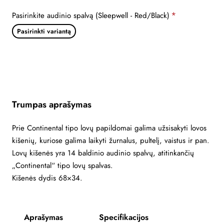
Pasirinkite audinio spalvą (Sleepwell - Red/Black)
Pasirinkti variantą
Trumpas aprašymas
Prie Continental tipo lovų papildomai galima užsisakyti lovos
kišenių, kuriose galima laikyti žurnalus, pultelį, vaistus ir pan.
Lovų kišenės yra 14 baldinio audinio spalvų, atitinkančių
„Continental“ tipo lovų spalvas.
Kišenės dydis 68×34.
Aprašymas
Specifikacijos