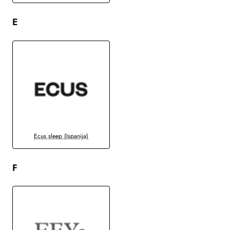
E
Ecus sleep (Ispanija)
F