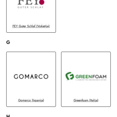
FEY Guter Schlaf (Vokietija)
G
Gomarco (Ispanija)
Greenfoam (Italija)
H