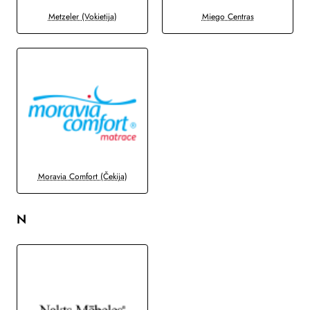
Metzeler (Vokietija)
Miego Centras
Moravia Comfort (Čekija)
N