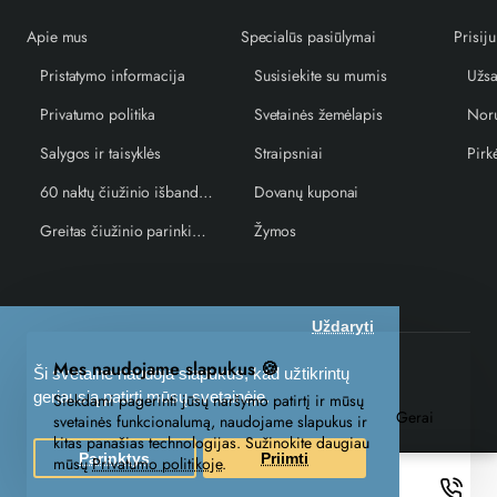
Apie mus
Specialūs pasiūlymai
Prisiju
Pristatymo informacija
Susisiekite su mumis
Užsa
Privatumo politika
Svetainės žemėlapis
Norų
Salygos ir taisyklės
Straipsniai
Pirk
60 naktų čiužinio išbandymo garantija
Dovanų kuponai
Greitas čiužinio parinkimo vedlys
Žymos
Uždaryti
Mes naudojame slapukus 🍪
UAB EKUS © 2026, miegocentras.lt. Visos teisės saugomos
Ši svetainė naudoja slapukus, kad užtikrintų
geriausią patirtį mūsų svetainėje.
Siekdami pagerinti jūsų naršymo patirtį ir mūsų
Gerai
svetainės funkcionalumą, naudojame slapukus ir
kitas panašias technologijas. Sužinokite daugiau
Parinktys
Priimti
mūsų
Privatumo politikoje
.