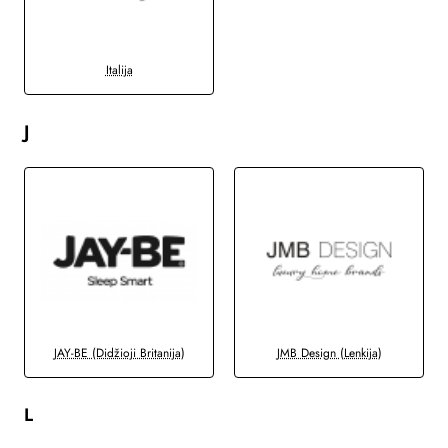
Italija
J
JAY-BE (Didžioji Britanija)
JMB Design (Lenkija)
L