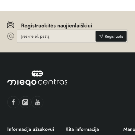
Registruokitės naujienlaiškiui
Įveskite
Registruotis
el.
paštą
Informacija užsakovui
Kita informacija
Mano