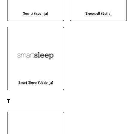
Senttix (Ispanija)
Sleepwell (Estija)
Smart Sleep (Vokietija)
T