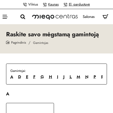
Vilnius
Kaunas
El. parduotuvė
Salonas
Raskite savo mėgstamą gamintoją
Gamintojas
home
Gamintojai:
A
D
E
F
G
H
I
J
L
M
N
P
R
S
A