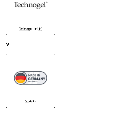
Technogel (Italija)
V
Vokietija