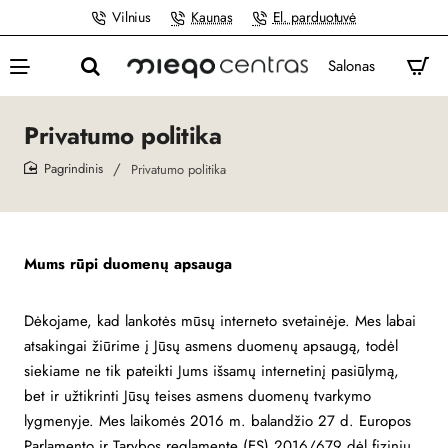
Vilnius
Kaunas
El. parduotuvė
Salonas
Privatumo politika
Privatumo politika
home
Mums rūpi duomenų apsauga
Dėkojame, kad lankotės mūsų interneto svetainėje. Mes labai
atsakingai žiūrime į Jūsų asmens duomenų apsaugą, todėl
siekiame ne tik pateikti Jums išsamų internetinį pasiūlymą,
bet ir užtikrinti Jūsų teises asmens duomenų tvarkymo
lygmenyje. Mes laikomės 2016 m. balandžio 27 d. Europos
Parlamento ir Tarybos reglamente (ES) 2016/679 dėl fizinių