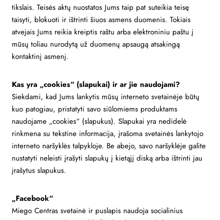
tikslais. Teisės aktų nuostatos Jums taip pat suteikia teisę
taisyti, blokuoti ir ištrinti šiuos asmens duomenis. Tokiais
atvejais Jums reikia kreiptis raštu arba elektroniniu paštu į
mūsų toliau nurodytą už duomenų apsaugą atsakingą
kontaktinį asmenį.
Kas yra „cookies“ (slapukai) ir ar jie naudojami?
Siekdami, kad Jums lankytis mūsų interneto svetainėje būtų
kuo patogiau, pristatyti savo siūlomiems produktams
naudojame „cookies“ (slapukus). Slapukai yra nedidelė
rinkmena su tekstine informacija, įrašoma svetainės lankytojo
interneto naršyklės talpykloje. Be abejo, savo naršyklėje galite
nustatyti neleisti įrašyti slapukų į kietąjį diską arba ištrinti jau
įrašytus slapukus.
„Facebook“
Miego Centras svetainė ir puslapis naudoja socialinius