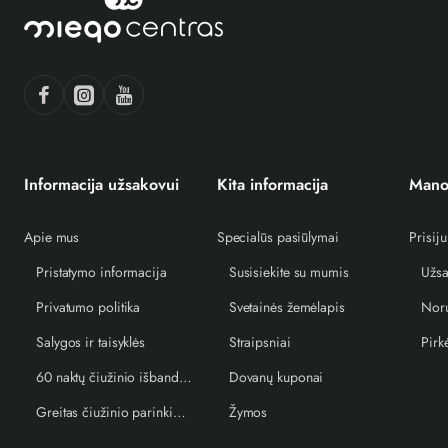
Informacija užsakovui
Kita informacija
Mano
Apie mus
Specialūs pasiūlymai
Prisiju
Pristatymo informacija
Susisiekite su mumis
Užsa
Privatumo politika
Svetainės žemėlapis
Norų
Salygos ir taisyklės
Straipsniai
Pirk
60 naktų čiužinio išbandymo garantija
Dovanų kuponai
Greitas čiužinio parinkimo vedlys
Žymos