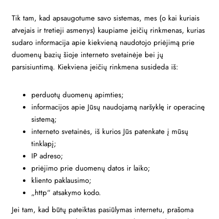
Tik tam, kad apsaugotume savo sistemas, mes (o kai kuriais
atvejais ir tretieji asmenys) kaupiame įeičių rinkmenas, kurias
sudaro informacija apie kiekvieną naudotojo priėjimą prie
duomenų bazių šioje interneto svetainėje bei jų
parsisiuntimą. Kiekviena įeičių rinkmena susideda iš:
perduotų duomenų apimties;
informacijos apie Jūsų naudojamą naršyklę ir operacinę
sistemą;
interneto svetainės, iš kurios Jūs patenkate į mūsų
tinklapį;
IP adreso;
priėjimo prie duomenų datos ir laiko;
kliento paklausimo;
„http“ atsakymo kodo.
Jei tam, kad būtų pateiktas pasiūlymas internetu, prašoma