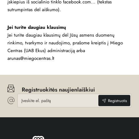
įskiepius iš socialinio tinklo facebook.com... (tekstas
sutrumpintas dėl aiškumo).
Jei turite daugiau klausimų
Jei turite daugiau klausimų dėl Jūsų asmens duomenų
rinkimo, tvarkymo ir naudojimo, prašome kreiptis į Miego
Centras (UAB Ekus) administraciją arba
arunas@miegocentras.lt
Registruokitės naujienlaiškiui
Įveskite
Registruotis
el.
paštą