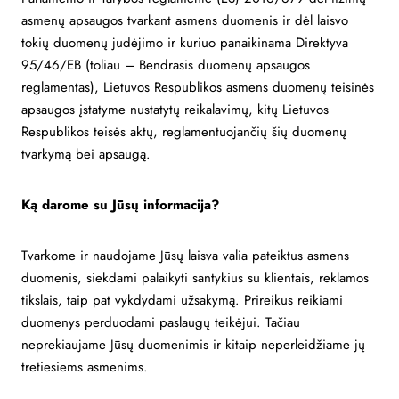
asmenų apsaugos tvarkant asmens duomenis ir dėl laisvo
tokių duomenų judėjimo ir kuriuo panaikinama Direktyva
95/46/EB (toliau – Bendrasis duomenų apsaugos
reglamentas), Lietuvos Respublikos asmens duomenų teisinės
apsaugos įstatyme nustatytų reikalavimų, kitų Lietuvos
Respublikos teisės aktų, reglamentuojančių šių duomenų
tvarkymą bei apsaugą.
Ką darome su Jūsų informacija?
Tvarkome ir naudojame Jūsų laisva valia pateiktus asmens
duomenis, siekdami palaikyti santykius su klientais, reklamos
tikslais, taip pat vykdydami užsakymą. Prireikus reikiami
duomenys perduodami paslaugų teikėjui. Tačiau
neprekiaujame Jūsų duomenimis ir kitaip neperleidžiame jų
tretiesiems asmenims.