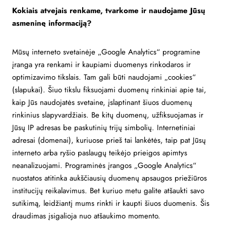
Kokiais atvejais renkame, tvarkome ir naudojame Jūsų
asmeninę informaciją?
Mūsų interneto svetainėje „Google Analytics“ programine
įranga yra renkami ir kaupiami duomenys rinkodaros ir
optimizavimo tikslais. Tam gali būti naudojami „cookies“
(slapukai). Šiuo tikslu fiksuojami duomenų rinkiniai apie tai,
kaip Jūs naudojatės svetaine, įslaptinant šiuos duomenų
rinkinius slapyvardžiais. Be kitų duomenų, užfiksuojamas ir
Jūsų IP adresas be paskutinių trijų simbolių. Internetiniai
adresai (domenai), kuriuose prieš tai lankėtės, taip pat Jūsų
interneto arba ryšio paslaugų teikėjo prieigos apimtys
neanalizuojami. Programinės įrangos „Google Analytics“
nuostatos atitinka aukščiausių duomenų apsaugos priežiūros
institucijų reikalavimus. Bet kuriuo metu galite atšaukti savo
sutikimą, leidžiantį mums rinkti ir kaupti šiuos duomenis. Šis
draudimas įsigalioja nuo atšaukimo momento.