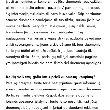
įvesti asmeninius ar komercinius Jūsų duomenis (pavyzdžiui,
elektroninio pašto adresą, pavardę / pavadinimą, adresus),
šią informaciją atskleisite tik savo laisva valia. Taip perduotus
asmens duomenis naudojame tik tuo tikslu, kuriam jie buvo
mums perduoti. Rengdami atsakymus į Jūsų paklausimus,
tvarkydami Jūsų užsakymus, kai naudojatės mūsų
paslaugomis, kai kuriais atvejais atskiras užduotis pavedame
atlikti subrangovams. Jiems atskleidžiame tik tuos duomenis,
kurie yra būtini atlikti užduočiai, ir jie juos naudoja tik
nurodytu tikslu. Be to, paslaugų teikėjai sutartiniu pagrindu
yra įpareigoti laikytis šio pareiškimo dėl duomenų apsaugos.
Kokių veiksmų galiu imtis prieš duomenų kaupimą?
Pateikę prašymą, turite teisę neatlygintinai gauti informaciją
apie sukauptus su Jūsų asmeniu susijusius asmens duomenis.
Be to, remiantis Lietuvos Respublikos asmens duomenų
teisinės apsaugos įstatymu, turite teisę nesutikti, kad Jūsų
duomenys būtų naudojami ir (arba) perduodami reklamos