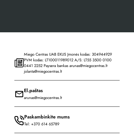
Miego Centras UAB EKUS Įmonės kodas: 304944929
PVM kodas: LT100011989012 A/S: LT55 3500 0100
0441 2252 Paysera bankas
arunas@miegocentras.lt
jolanta@miegocentras.lt
El.paštas
arunas@miegocentras.lt
Paskambinkite mums
Tel: +370 614 65789