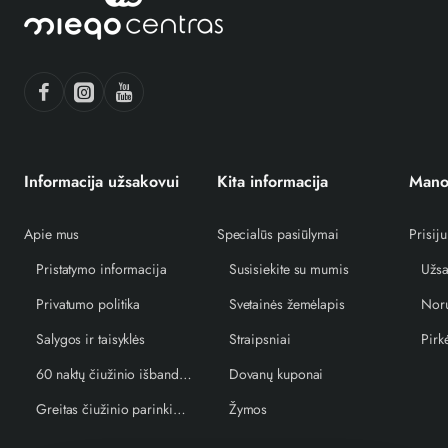
Informacija užsakovui
Kita informacija
Mano
Apie mus
Specialūs pasiūlymai
Prisiju
Pristatymo informacija
Susisiekite su mumis
Užsa
Privatumo politika
Svetainės žemėlapis
Norų
Salygos ir taisyklės
Straipsniai
Pirk
60 naktų čiužinio išbandymo garantija
Dovanų kuponai
Greitas čiužinio parinkimo vedlys
Žymos