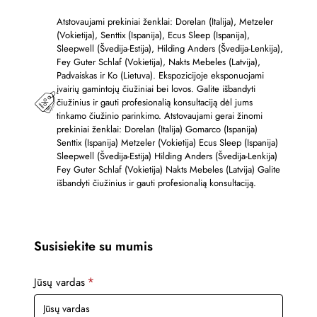
Atstovaujami prekiniai ženklai: Dorelan (Italija), Metzeler
(Vokietija), Senttix (Ispanija), Ecus Sleep (Ispanija),
Sleepwell (Švedija-Estija), Hilding Anders (Švedija-Lenkija),
Fey Guter Schlaf (Vokietija), Nakts Mebeles (Latvija),
Padvaiskas ir Ko (Lietuva). Ekspozicijoje eksponuojami
įvairių gamintojų čiužiniai bei lovos. Galite išbandyti
čiužinius ir gauti profesionalią konsultaciją dėl jums
tinkamo čiužinio parinkimo. Atstovaujami gerai žinomi
prekiniai ženklai: Dorelan (Italija) Gomarco (Ispanija)
Senttix (Ispanija) Metzeler (Vokietija) Ecus Sleep (Ispanija)
Sleepwell (Švedija-Estija) Hilding Anders (Švedija-Lenkija)
Fey Guter Schlaf (Vokietija) Nakts Mebeles (Latvija) Galite
išbandyti čiužinius ir gauti profesionalią konsultaciją.
Susisiekite su mumis
Jūsų vardas