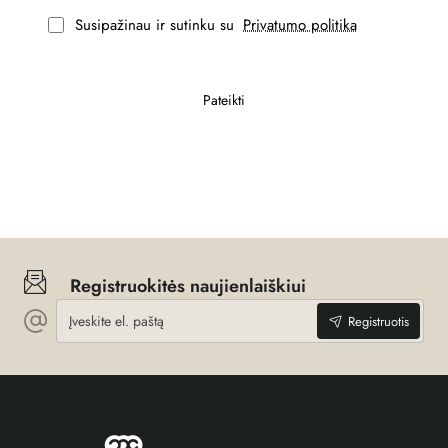
Susipažinau ir sutinku su
Privatumo politika
Pateikti
Registruokitės naujienlaiškiui
Įveskite
Registruotis
el.
paštą