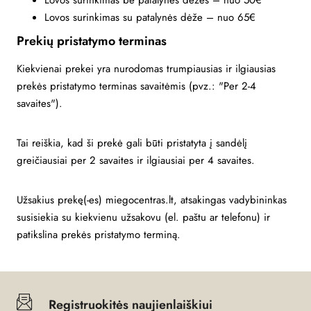
Lovos surinkimas be patalynės dėžės – nuo 50€
Lovos surinkimas su patalynės dėže – nuo 65€
Prekių pristatymo terminas
Kiekvienai prekei yra nurodomas trumpiausias ir ilgiausias
prekės pristatymo terminas savaitėmis (pvz.: "Per 2-4
savaites").
Tai reiškia, kad ši prekė gali būti pristatyta į sandėlį
greičiausiai per 2 savaites ir ilgiausiai per 4 savaites.
Užsakius prekę(-es) miegocentras.lt, atsakingas vadybininkas
susisiekia su kiekvienu užsakovu (el. paštu ar telefonu) ir
patikslina prekės pristatymo terminą.
Registruokitės naujienlaiškiui