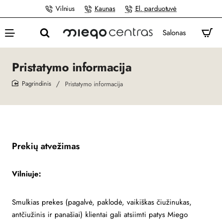
Vilnius
Kaunas
El. parduotuvė
Salonas
Pristatymo informacija
Pristatymo informacija
home
Prekių atvežimas
Vilniuje:
Smulkias prekes (pagalvė, paklodė, vaikiškas čiužinukas,
antčiužinis ir panašiai) klientai gali atsiimti patys Miego