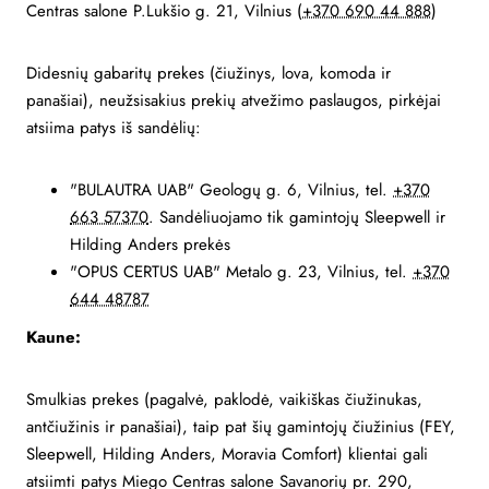
Centras salone P.Lukšio g. 21, Vilnius (
+370 690 44 888
)
Didesnių gabaritų prekes (čiužinys, lova, komoda ir
panašiai), neužsisakius prekių atvežimo paslaugos, pirkėjai
atsiima patys iš sandėlių:
"BULAUTRA UAB" Geologų g. 6, Vilnius, tel.
+370
663 57370
. Sandėliuojamo tik gamintojų Sleepwell ir
Hilding Anders prekės
"OPUS CERTUS UAB" Metalo g. 23, Vilnius, tel.
+370
644 48787
Kaune:
Smulkias prekes (pagalvė, paklodė, vaikiškas čiužinukas,
antčiužinis ir panašiai), taip pat šių gamintojų čiužinius (FEY,
Sleepwell, Hilding Anders, Moravia Comfort) klientai gali
atsiimti patys Miego Centras salone Savanorių pr. 290,