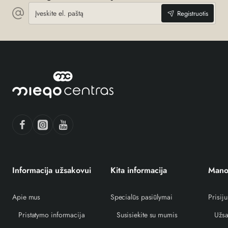
Įveskite
Registruotis
el.
paštą
Informacija užsakovui
Kita informacija
Mano
Apie mus
Specialūs pasiūlymai
Prisiju
Pristatymo informacija
Susisiekite su mumis
Užsa