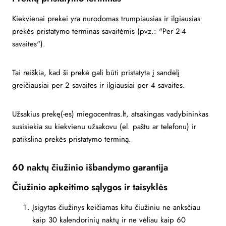
Kiekvienai prekei yra nurodomas trumpiausias ir ilgiausias
prekės pristatymo terminas savaitėmis (pvz.: "Per 2-4
savaites").
Tai reiškia, kad ši prekė gali būti pristatyta į sandėlį
greičiausiai per 2 savaites ir ilgiausiai per 4 savaites.
Užsakius prekę(-es) miegocentras.lt, atsakingas vadybininkas
susisiekia su kiekvienu užsakovu (el. paštu ar telefonu) ir
patikslina prekės pristatymo terminą.
60 naktų čiužinio išbandymo garantija
Čiužinio apkeitimo sąlygos ir taisyklės
Įsigytas čiužinys keičiamas kitu čiužiniu ne anksčiau
kaip 30 kalendorinių naktų ir ne vėliau kaip 60