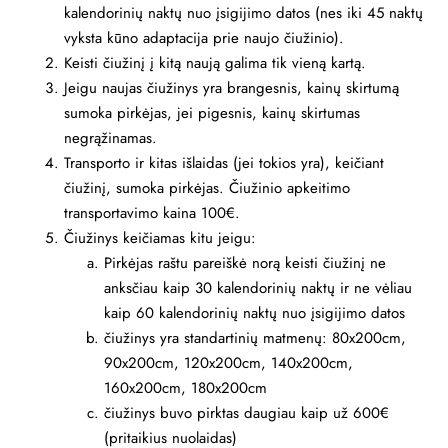
kalendorinių naktų nuo įsigijimo datos (nes iki 45 naktų
vyksta kūno adaptacija prie naujo čiužinio).
Keisti čiužinį į kitą naują galima tik vieną kartą.
Jeigu naujas čiužinys yra brangesnis, kainų skirtumą
sumoka pirkėjas, jei pigesnis, kainų skirtumas
negrąžinamas.
Transporto ir kitas išlaidas (jei tokios yra), keičiant
čiužinį, sumoka pirkėjas. Čiužinio apkeitimo
transportavimo kaina 100€.
Čiužinys keičiamas kitu jeigu:
Pirkėjas raštu pareiškė norą keisti čiužinį ne
anksčiau kaip 30 kalendorinių naktų ir ne vėliau
kaip 60 kalendorinių naktų nuo įsigijimo datos
čiužinys yra standartinių matmenų: 80x200cm,
90x200cm, 120x200cm, 140x200cm,
160x200cm, 180x200cm
čiužinys buvo pirktas daugiau kaip už 600€
(pritaikius nuolaidas)