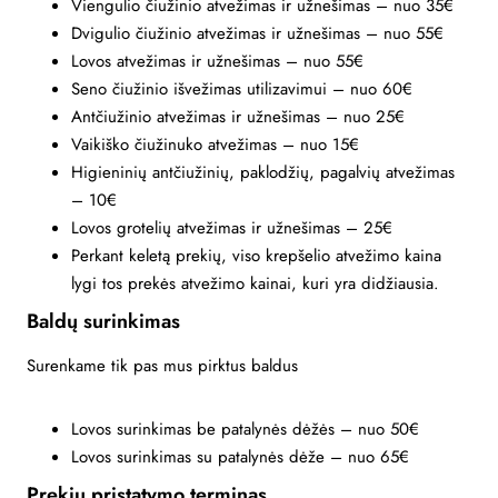
Viengulio čiužinio atvežimas ir užnešimas – nuo 35€
Dvigulio čiužinio atvežimas ir užnešimas – nuo 55€
Lovos atvežimas ir užnešimas – nuo 55€
Seno čiužinio išvežimas utilizavimui – nuo 60€
Antčiužinio atvežimas ir užnešimas – nuo 25€
Vaikiško čiužinuko atvežimas – nuo 15€
Higieninių antčiužinių, paklodžių, pagalvių atvežimas
– 10€
Lovos grotelių atvežimas ir užnešimas – 25€
Perkant keletą prekių, viso krepšelio atvežimo kaina
lygi tos prekės atvežimo kainai, kuri yra didžiausia.
Baldų surinkimas
Surenkame tik pas mus pirktus baldus
Lovos surinkimas be patalynės dėžės – nuo 50€
Lovos surinkimas su patalynės dėže – nuo 65€
Prekių pristatymo terminas