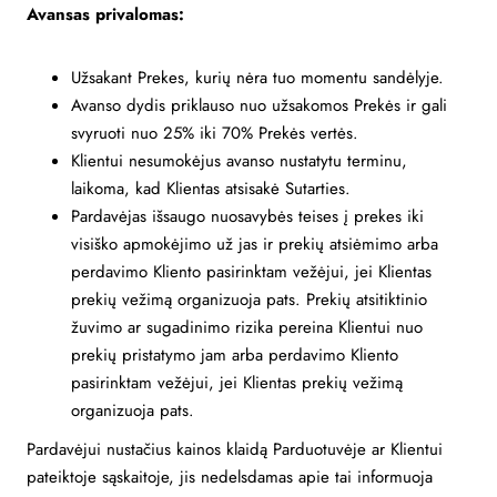
Avansas privalomas:
Užsakant Prekes, kurių nėra tuo momentu sandėlyje.
Avanso dydis priklauso nuo užsakomos Prekės ir gali
svyruoti nuo 25% iki 70% Prekės vertės.
Klientui nesumokėjus avanso nustatytu terminu,
laikoma, kad Klientas atsisakė Sutarties.
Pardavėjas išsaugo nuosavybės teises į prekes iki
visiško apmokėjimo už jas ir prekių atsiėmimo arba
perdavimo Kliento pasirinktam vežėjui, jei Klientas
prekių vežimą organizuoja pats. Prekių atsitiktinio
žuvimo ar sugadinimo rizika pereina Klientui nuo
prekių pristatymo jam arba perdavimo Kliento
pasirinktam vežėjui, jei Klientas prekių vežimą
organizuoja pats.
Pardavėjui nustačius kainos klaidą Parduotuvėje ar Klientui
pateiktoje sąskaitoje, jis nedelsdamas apie tai informuoja