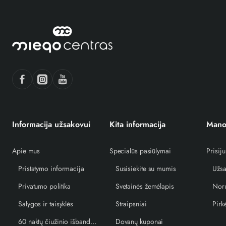
Informacija užsakovui
Kita informacija
Mano
Apie mus
Specialūs pasiūlymai
Prisiju
Pristatymo informacija
Susisiekite su mumis
Užsa
Privatumo politika
Svetainės žemėlapis
Norų
Salygos ir taisyklės
Straipsniai
Pirk
60 naktų čiužinio išbandymo garantija
Dovanų kuponai