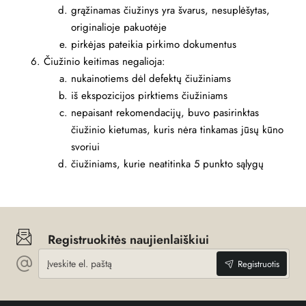
grąžinamas čiužinys yra švarus, nesuplėšytas,
originalioje pakuotėje
pirkėjas pateikia pirkimo dokumentus
Čiužinio keitimas negalioja:
nukainotiems dėl defektų čiužiniams
iš ekspozicijos pirktiems čiužiniams
nepaisant rekomendacijų, buvo pasirinktas
čiužinio kietumas, kuris nėra tinkamas jūsų kūno
svoriui
čiužiniams, kurie neatitinka 5 punkto sąlygų
Registruokitės naujienlaiškiui
Įveskite
Registruotis
el.
paštą