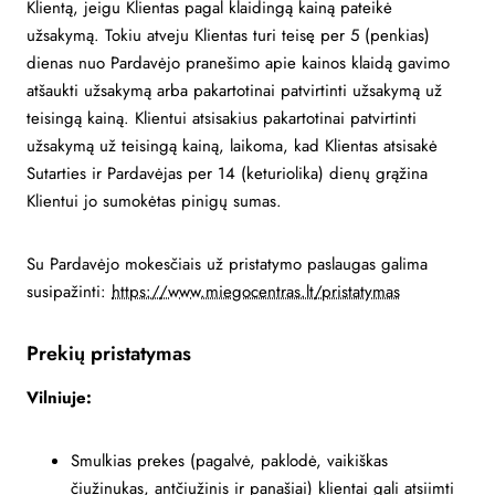
Klientą, jeigu Klientas pagal klaidingą kainą pateikė
užsakymą. Tokiu atveju Klientas turi teisę per 5 (penkias)
dienas nuo Pardavėjo pranešimo apie kainos klaidą gavimo
atšaukti užsakymą arba pakartotinai patvirtinti užsakymą už
teisingą kainą. Klientui atsisakius pakartotinai patvirtinti
užsakymą už teisingą kainą, laikoma, kad Klientas atsisakė
Sutarties ir Pardavėjas per 14 (keturiolika) dienų grąžina
Klientui jo sumokėtas pinigų sumas.
Su Pardavėjo mokesčiais už pristatymo paslaugas galima
susipažinti:
https://www.miegocentras.lt/pristatymas
Prekių pristatymas
Vilniuje:
Smulkias prekes (pagalvė, paklodė, vaikiškas
čiužinukas, antčiužinis ir panašiai) klientai gali atsiimti