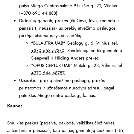
patys Miego Centras salone P.Lukšio g. 21, Vilnius
(
+370 690 44 888
)
Didesnių gabaritų prekes (čiužinys, lova, komoda ir
panašiai), neužsisakius prekių atvežimo paslaugos,
pirkėjai atsiima patys iš sandėlių:
"BULAUTRA UAB" Geologų g. 6, Vilnius, tel.
+370 663 57370
. Sandėliuojamo tik gamintojų
Sleepwell ir Hilding Anders prekės
"OPUS CERTUS UAB" Metalo g. 23, Vilnius, tel.
+370 644 48787
Užsisakius prekių atvežimo paslaugą, prekės
pristatomos ir užnešamos nurodytu adresu, pagal
pateiktas Miego centro paslaugų kainas.
Kaune:
Smulkias prekes (pagalvė, paklodė, vaikiškas čiužinukas,
antčiužinis ir panašiai), taip pat šių gamintojų čiužinius (FEY,