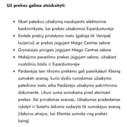
Už prekes galima atsiskaityti:
Iškart pateikus užsakymą naudojantis elektronine
bankininkyste, kai prekės užsakomos E-parduotuvėje
Kortele prekių pristatymo metu (galioja tik Venipak
kurjeriui) ar prekes įsigyjant Miego Centras salone
Grynaisiais pinigais įsigyjant Miego Centras salone
Mokėjimo pavedimu prekes įsigyjant salone, užsakant
nuotoliniu būdu ir E-parduotuvėje
Pardavėjas tam tikroms prekėms gali pareikalauti Klientą
sumokėti avansą, kurio dydis nurodomas užsakymo
pateikimo metu arba Pardavėjo užsakymo patvirtinimo
dokumente. Likusi suma sumokama prieš atsiimant
prekes. Kai privalomas avansas, Užsakymas pradedamas
vykdyti ir Sutartis laikoma sudaryta tik sumokėjus avansą
(išskyrus atvejus, kai Klientas sumoka visą prekės
kainą).