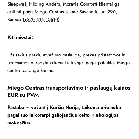
Sleepwell, Hilding Anders, Moravia Comfort) klientai gali
atsiimti patys Miego Centras salone Savanorių pr. 290,
Kaunas (
+370 616 10510
)
Kiti miestai:
Užsisakius prekių atvežimo paslaugą, prekės pristatomos ir
užnešamos nurodytu adresu Lietuvoje, pagal pateiktas Miego
centro paslaugų kainas.
Miego Centras transportavimo ir paslaugų kainos
EUR su PVM
Pastaba – vežant į Kuršių Neriją, taikoma priemoka
pagal tuo laikotarpi galiojančius kelto ir ekologijos
mokesčius.