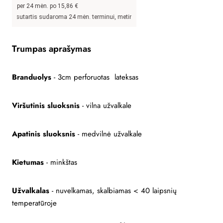
per 24 mėn. po
15,86
€
tartis sudaroma 24 mėn. terminui, metinė palūkanų norma –
13,9
%, sutarties sud
Trumpas aprašymas
Branduolys
- 3cm perforuotas lateksas
Viršutinis sluoksnis
- vilna užvalkale
Apatinis sluoksnis
- medvilnė užvalkale
Kietumas
- minkštas
Užvalkalas
- nuvelkamas, skalbiamas < 40 laipsnių
temperatūroje