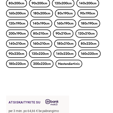
80x200cm
90x200cm
120x200cm
140x200cm
160x200cm
180x200cm
80x190cm
90x190cm
120x190cm
140x190cm
160x190cm
180x190cm
200x190cm
80x210cm
90x210cm
120x210cm
140x210cm
160x210cm
180x210cm
80x220cm
90x220cm
120x220cm
140x220cm
160x220cm
180x220cm
200x220cm
Nestandartinis
ATSISKAITYKITE SU
per
3
mėn. po
64,66
€ be pabrangimo