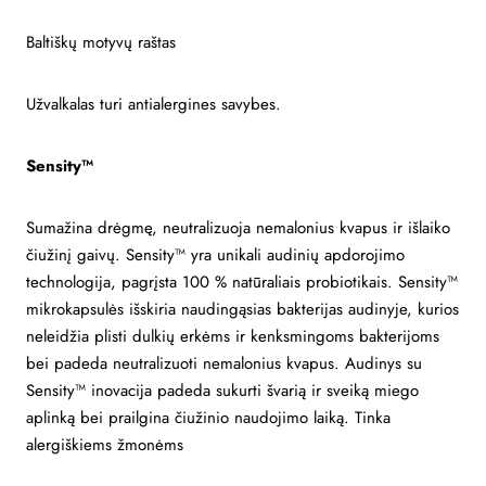
Baltiškų motyvų raštas
Užvalkalas turi antialergines savybes.
Sensity™
Sumažina drėgmę, neutralizuoja nemalonius kvapus ir išlaiko
čiužinį gaivų. Sensity™ yra unikali audinių apdorojimo
technologija, pagrįsta 100 % natūraliais probiotikais. Sensity™
mikrokapsulės išskiria naudingąsias bakterijas audinyje, kurios
neleidžia plisti dulkių erkėms ir kenksmingoms bakterijoms
bei padeda neutralizuoti nemalonius kvapus. Audinys su
Sensity™ inovacija padeda sukurti švarią ir sveiką miego
aplinką bei prailgina čiužinio naudojimo laiką. Tinka
alergiškiems žmonėms