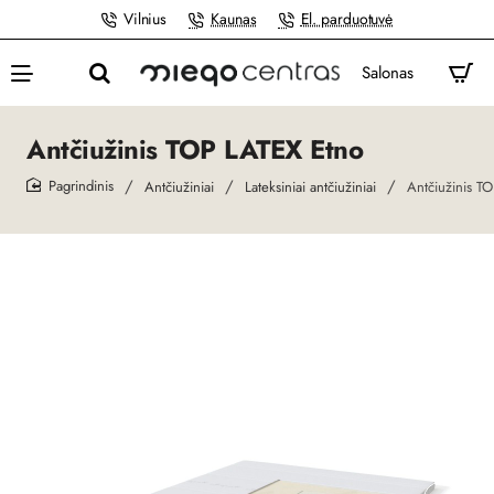
Vilnius
Kaunas
El. parduotuvė
Salonas
Antčiužinis TOP LATEX Etno
Antčiužiniai
Lateksiniai antčiužiniai
Antčiužinis T
home