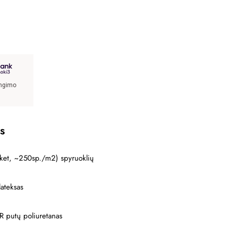
angimo
s
cket, ~250sp./m2) spyruoklių
ateksas
 putų poliuretanas