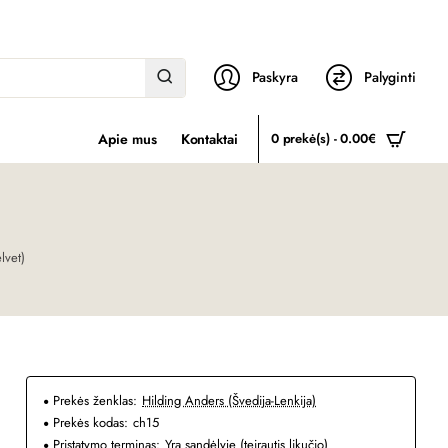
Paskyra
Palyginti
Apie mus
Kontaktai
0 prekė(s) - 0.00€
lvet)
Prekės ženklas:
Hilding Anders (Švedija-Lenkija)
Prekės kodas:
ch15
Pristatymo terminas:
Yra sandėlyje (teirautis likučio)