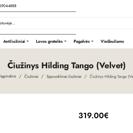
069044888
Antčiužiniai
Lovos grotelės
Pagalvės
Viešbučiams
Čiužinys Hilding Tango (Velvet)
Čiužiniai
Spyruokliniai čiužiniai
Čiužinys Hilding Tango (Ve
home
319.00€