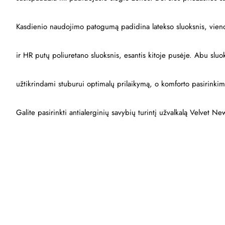
Kasdienio naudojimo patogumą padidina latekso sluoksnis, vieno
ir HR putų poliuretano sluoksnis, esantis kitoje pusėje. Abu sluo
užtikrindami stuburui optimalų prilaikymą, o komforto pasirinkim
Galite pasirinkti antialerginių savybių turintį užvalkalą Velvet 