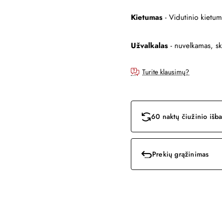
Kietumas
- Vidutinio kietum
Užvalkalas
- nuvelkamas, sk
Turite klausimų?
60 naktų čiužinio iš
Prekių grąžinimas