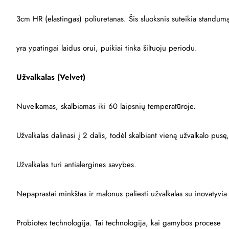
3cm HR (elastingas) poliuretanas. Šis sluoksnis suteikia standum
yra ypatingai laidus orui, puikiai tinka šiltuoju periodu.
Užvalkalas (Velvet)
Nuvelkamas, skalbiamas iki 60 laipsnių temperatūroje.
Užvalkalas dalinasi į 2 dalis, todėl skalbiant vieną užvalkalo pus
Užvalkalas turi antialergines savybes.
Nepaprastai minkštas ir malonus paliesti užvalkalas su inovatyvia
Probiotex technologija. Tai technologija, kai gamybos procese