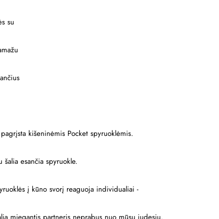
ės su
pamažu
iančius
a pagrįsta kišeninėmis Pocket spyruoklėmis.
u šalia esančia spyruokle.
yruoklės į kūno svorį reaguoja individualiai -
 šalia miegantis partneris neprabus nuo mūsų judesių.