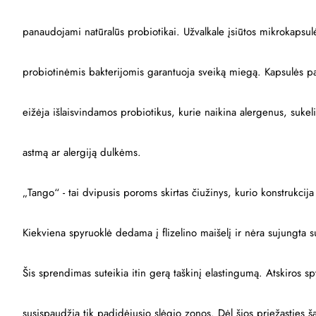
panaudojami natūralūs probiotikai. Užvalkale įsiūtos mikrokapsul
probiotinėmis bakterijomis garantuoja sveiką miegą. Kapsulės 
eižėja išlaisvindamos probiotikus, kurie naikina alergenus, sukel
astmą ar alergiją dulkėms.
„Tango“ - tai dvipusis poroms skirtas čiužinys, kurio konstrukcij
Kiekviena spyruoklė dedama į flizelino maišelį ir nėra sujungta s
Šis sprendimas suteikia itin gerą taškinį elastingumą. Atskiros sp
susispaudžia tik padidėjusio slėgio zonos. Dėl šios priežasties