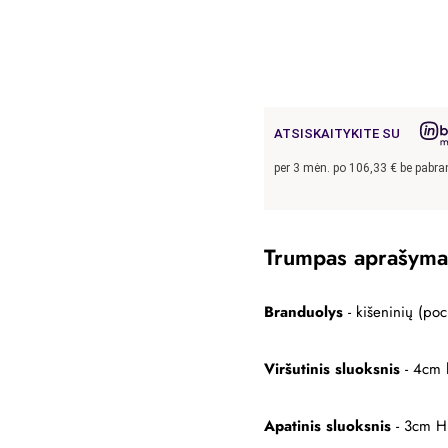
ATSISKAITYKITE SU
per
3
mėn. po
106,33
€ be pabr
Trumpas aprašyma
Branduolys
- kišeninių (po
Viršutinis sluoksnis
- 4cm l
Apatinis sluoksnis
- 3cm HR