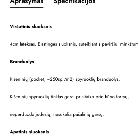
Aprašymas
Specifikacijos
Viršutinis sluoksnis
4cm lateksas. Elastingas sluoksnis, suteikiantis paviršiui minkštu
Branduolys
Kišeninių (pocket, ~250sp./m2) spyruoklių branduolys.
Kišeninių spyruoklių tinklas gerai prisitaiko prie kūno formų,
neperduoda judesių, nesukelia pašalinių garsų.
Apatinis sluoksnis