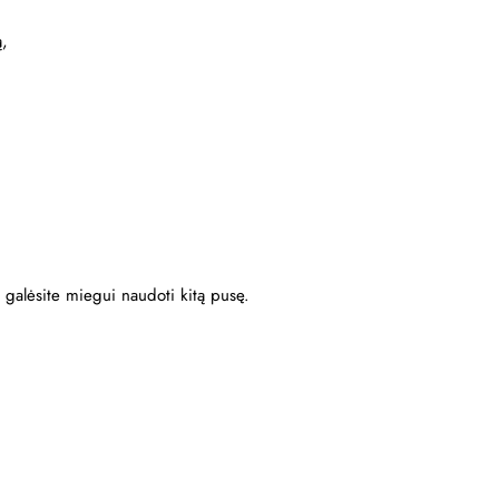
ą,
ę, galėsite miegui naudoti kitą pusę.