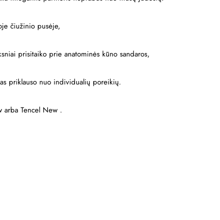
je čiužinio pusėje,
ksniai prisitaiko prie anatominės kūno sandaros,
as priklauso nuo individualių poreikių.
New arba Tencel New .