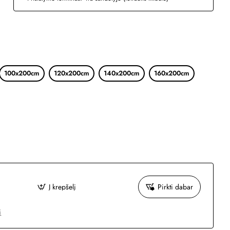
100x200cm
120x200cm
140x200cm
160x200cm
Į krepšelį
Pirkti dabar
i