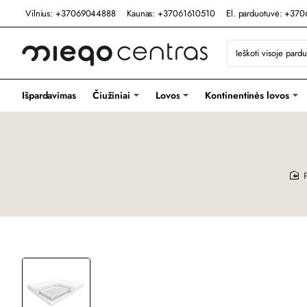
Vilnius: +37069044888
Kaunas: +37061610510
El. parduotuvė: +37
Ieškoti
visoje
parduotuvėje...
Išpardavimas
Čiužiniai
Lovos
Kontinentinės lovos