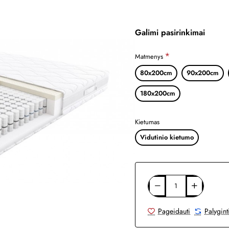
Galimi pasirinkimai
Matmenys
80x200cm
90x200cm
180x200cm
Kietumas
Vidutinio kietumo
Pageidauti
Palygint