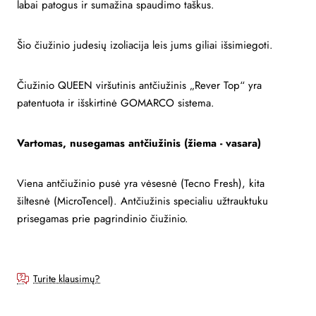
labai patogus ir sumažina spaudimo taškus.
Šio čiužinio judesių izoliacija leis jums giliai išsimiegoti.
Čiužinio QUEEN viršutinis antčiužinis „Rever Top“ yra
patentuota ir išskirtinė GOMARCO sistema.
Vartomas, nusegamas antčiužinis (žiema - vasara)
Viena antčiužinio pusė yra vėsesnė (Tecno Fresh), kita
šiltesnė (MicroTencel). Antčiužinis specialiu užtrauktuku
prisegamas prie pagrindinio čiužinio.
Turite klausimų?