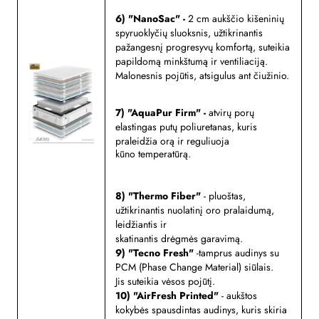
6) "NanoSac" -
2 cm aukščio kišeninių
spyruoklyčių sluoksnis, užtikrinantis
pažangesnį progresyvų komfortą, suteikia
papildomą minkštumą ir ventiliaciją.
M
alonesnis pojūtis, atsigulus ant čiužinio.
7)
"AquaPur Firm" -
a
tvirų porų
elastingas putų poliuretanas, kuris
praleidžia orą ir reguliuoja
kūno temperatūrą.
8) "Thermo Fiber"
- p
luoštas,
užtikrinantis nuolatinį oro pralaidumą,
leidžiantis ir
skatinantis drėgmės garavimą.
9) "Tecno Fresh"
-tamprus audinys su
PCM (Phase Change Material) siūlais.
Jis suteikia vėsos pojūtį.
10) "AirFresh Printed"
- a
ukštos
kokybės spausdintas audinys, kuris skiria