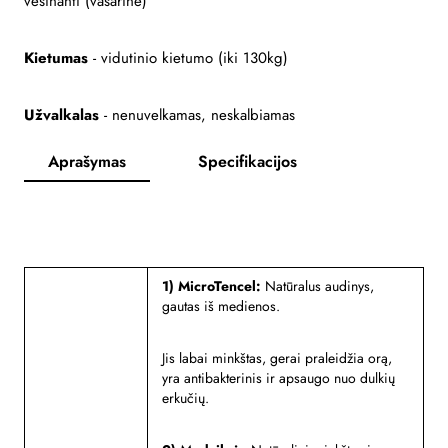
vėsinanti (vasarinė)
Kietumas
- vidutinio kietumo (iki 130kg)
Užvalkalas
- nenuvelkamas, neskalbiamas
Aprašymas
Specifikacijos
1) MicroTencel:
Natūralus audinys,
gautas iš medienos.
Jis labai minkštas, gerai praleidžia orą,
yra antibakterinis ir apsaugo nuo dulkių
erkučių.