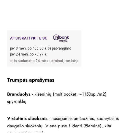
ATSISKAITYKITE SU
per
3
mėn. po
466,00
€ be pabrangimo
per 24 mėn. po
70,97
€
sudaroma 24 mėn. terminui, metinė palūkanų norma –
9,9
%, sutarties sudarymo mo
Trumpas aprašymas
Branduolys
- kišeninių (multipocket, ~1150sp./m2)
spyruoklių
Viršutinis sluoksnis
- nusegamas antčiužinis, sudarytas iš
daugelio sluoksnių. Viena pusė šildanti (žieminė), kita