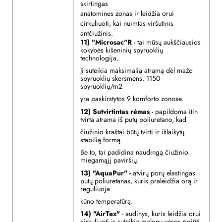
skirtingas
anatomines zonas ir leidžia orui
cirkuliuoti, kai nuimtas
viršutinis
antčiužinis.
11) "Microsac"R -
tai mūsų aukščiausios
kokybės kišeninių spyruoklių
technologija.
Ji suteikia maksimalią atramą dėl
mažo
spyruoklių skersmens. 1150
spyruoklių/m2
yra paskirstytos 9 komforto zonose.
12) Sutvirtintas rėmas -
p
apildoma itin
tvirta atrama iš putų poliuretano, kad
čiužinio kraštai būtų tvirti ir išlaikytų
stabilią formą.
Be to, tai padidina naudingą čiužinio
miegamąjį paviršių.
13) "AquaPur" -
a
tvirų porų elastingas
putų poliuretanas, kuris praleidžia orą ir
reguliuoja
kūno temperatūrą.
14) "AirTex"
- a
udinys, kuris leidžia orui
cirkuliuoti ir suteikia malonų vėsos pojūtį.