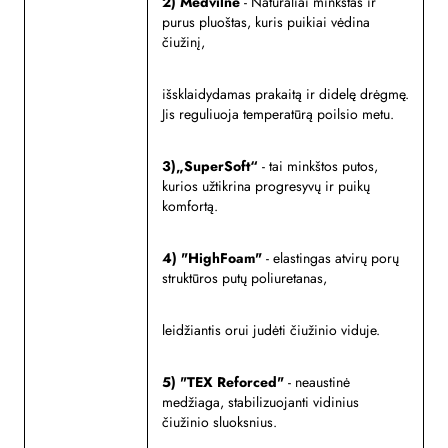
2) Medvilnė
-
Natūraliai minkštas ir
purus pluoštas,
kuris puikiai vėdina
čiužinį,
išsklaidydamas
prakaitą ir didelę drėgmę.
Jis reguliuoja temperatūrą poilsio metu.
3)
„SuperSoft“
- tai minkštos putos,
kurios užtikrina progresyvų ir puikų
komfortą.
4) "HighFoam"
- elastingas atvirų porų
struktūros putų poliuretanas,
leidžiantis orui judėti čiužinio viduje.
5) "TEX Reforced"
- n
eaustinė
medžiaga, stabilizuojanti vidinius
čiužinio sluoksnius.