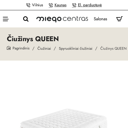
Vilnius
Kaunas
El. parduotuvė
Salonas
Čiužinys QUEEN
Čiužiniai
Spyruokliniai čiužiniai
Čiužinys QUEEN
home