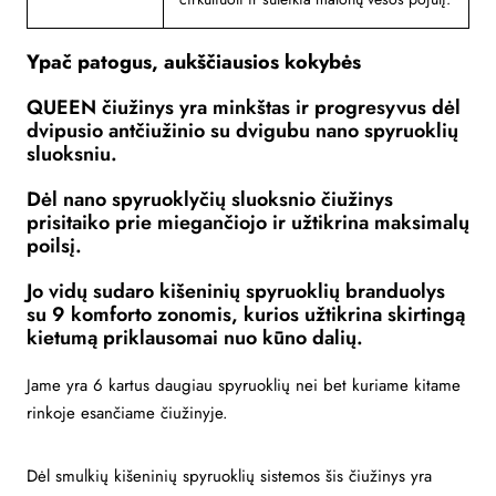
Ypač patogus, aukščiausios kokybės
QUEEN čiužinys yra minkštas ir progresyvus dėl
dvipusio antčiužinio su dvigubu nano spyruoklių
sluoksniu.
Dėl nano spyruoklyčių sluoksnio čiužinys
prisitaiko prie miegančiojo ir užtikrina maksimalų
poilsį.
Jo vidų sudaro kišeninių spyruoklių branduolys
su 9 komforto zonomis, kurios užtikrina skirtingą
kietumą priklausomai nuo kūno dalių.
Jame yra 6 kartus daugiau spyruoklių nei bet kuriame kitame
rinkoje esančiame čiužinyje.
Dėl smulkių kišeninių spyruoklių sistemos šis čiužinys yra