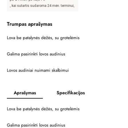
kai sutartis sudaroma 24 mėn. terminui, metinė palūkanų norma –
8,9
%, sutarties
Trumpas aprašymas
Lova be patalynės dėžės, su grotelėmis
Galima pasirinkti lovos audinius
Lovos audiniai nuimami skalbimui
Aprašymas
Specifikacijos
Lova be patalynės dėžės, su grotelėmis
Galima pasirinkti lovos audinius