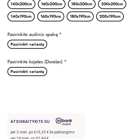
140x200cm
160x200cm
180x200cm
200x200cm
140x190cm
160x190cm
180x190cm
200x190cm
Pasirinkite audinio spalvą
Pasirinkti variantą
Pasirinkite kojeles (Dorelan)
Pasirinkti variantą
ATSISKAITYKITE SU
per
3
mėn. po
615,33
€ be pabrangimo
per 24 mėn. po
92,84
€