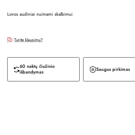
Lovos audiniai nuimami skalbimui
Turite klausimų?
60 naktų čiužinio
Saugus pirkimas
išbandymas