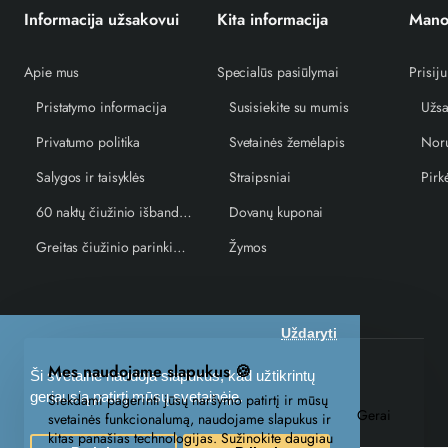
Informacija užsakovui
Kita informacija
Mano
Apie mus
Specialūs pasiūlymai
Prisiju
Pristatymo informacija
Susisiekite su mumis
Užsa
Privatumo politika
Svetainės žemėlapis
Norų
Salygos ir taisyklės
Straipsniai
Pirk
60 naktų čiužinio išbandymo garantija
Dovanų kuponai
Greitas čiužinio parinkimo vedlys
Žymos
Uždaryti
Mes naudojame slapukus 🍪
UAB EKUS © 2026, miegocentras.lt. Visos teisės saugomos
Ši svetainė naudoja slapukus, kad užtikrintų
geriausią patirtį mūsų svetainėje.
Siekdami pagerinti jūsų naršymo patirtį ir mūsų
Gerai
svetainės funkcionalumą, naudojame slapukus ir
kitas panašias technologijas. Sužinokite daugiau