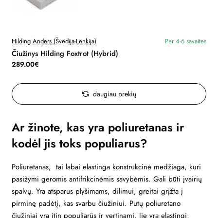
Hilding Anders (Švedija-Lenkija)
Per 4-6 savaites
Čiužinys Hilding Foxtrot (Hybrid)
289.00€
daugiau prekių
Ar žinote, kas yra poliuretanas ir
kodėl jis toks populiarus?
Poliuretanas, tai labai elastinga konstrukcinė medžiaga, kuri
pasižymi geromis antifrikcinėmis savybėmis. Gali būti įvairių
spalvų. Yra atsparus plyšimams, dilimui, greitai grįžta į
pirminę padėtį, kas svarbu čiužiniui. Putų poliuretano
čiužiniai yra itin populiarūs ir vertinami. Jie yra elastingi,