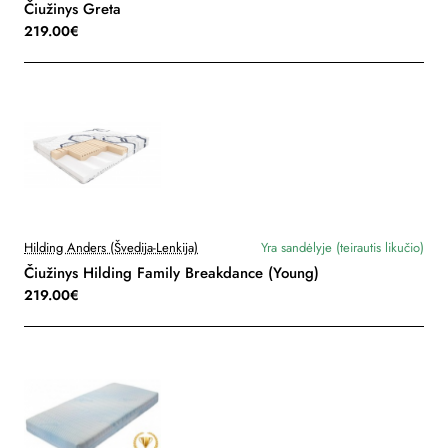
Čiužinys Greta
219.00€
Hilding Anders (Švedija-Lenkija)
Yra sandėlyje (teirautis likučio)
Čiužinys Hilding Family Breakdance (Young)
219.00€