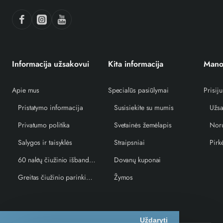
Informacija užsakovui
Kita informacija
Mano
Apie mus
Specialūs pasiūlymai
Prisiju
Pristatymo informacija
Susisiekite su mumis
Užsa
Privatumo politika
Svetainės žemėlapis
Norų
Salygos ir taisyklės
Straipsniai
Pirk
60 naktų čiužinio išbandymo garantija
Dovanų kuponai
Greitas čiužinio parinkimo vedlys
Žymos
Uždaryti