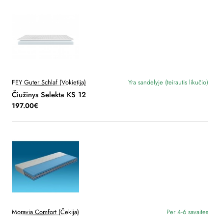
FEY Guter Schlaf (Vokietija)
Yra sandėlyje (teirautis likučio)
Čiužinys Selekta KS 12
197.00€
Moravia Comfort (Čekija)
Per 4-6 savaites