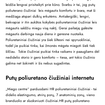
leidžia lengvai prisitaikyti prie kūno. Svarbu ir tai, jog putų
poliuterano čiužiniai leis mėgautis komfortu ir švara, mat ši
medžiaga atspari dulkių erkutėms. Antialergiški, lengvi,
bekvapiai ir itin aukštos kokybės poliuretaniniai čiužiniai leis
mėgautis saldžiu miegu visą naktį. Gerai pailsėję galėsite
mėgautis darbinga nauja diena ir geresne nuotaika.
Poliuretaniniai čiužiniai yra šiek šiltesni nei spyruokliniai,
todėl jie puikiai tinka, kai žmonės mėgsta miegoti šiek tiek
šilčiau. Tokie čiužiniai puikiai tinka vaikams ir paaugliams dėl
nedidelio storio ir gero komforto – tiesa, ant tokio čiužinio
galima net šokinėti ir šis nebus sugadintas.
Putų poliuretano čiužiniai internetu
„Miego centre“ parduodami HR poliuretaniniai čiužiniai - tai
didelio elastingumo, atvirų porų, 7 anatominių zonų, vieno
branduolio ar sluoksniuoti čiužiniai.HR putų poliuretano