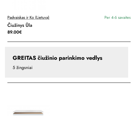
Padvaiskas ir Ko (Lietuva)
Per 4-6 savaites
Čiužinys Ūla
89.00€
GREITAS čiužinio parinkimo vedlys
5 žingsniai