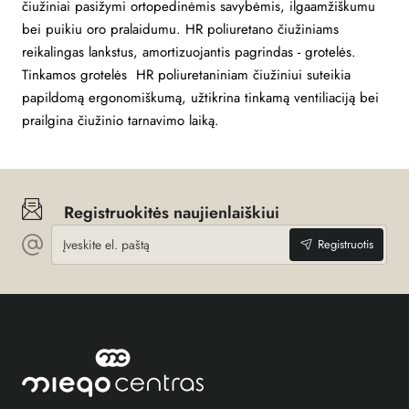
čiužiniai pasižymi ortopedinėmis savybėmis, ilgaamžiškumu
bei puikiu oro pralaidumu. HR poliuretano čiužiniams
reikalingas lankstus, amortizuojantis pagrindas - grotelės.
Tinkamos grotelės HR poliuretaniniam čiužiniui suteikia
papildomą ergonomiškumą, užtikrina tinkamą ventiliaciją bei
prailgina čiužinio tarnavimo laiką.
Registruokitės naujienlaiškiui
Įveskite
Registruotis
el.
paštą