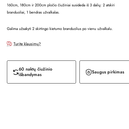
160cm,
180cm ir 200cm
pločio čiužiniai susideda iš 3 dalių: 2 atskiri
branduoliai, 1 bendras užvalkalas.
Galima užsakyti 2 skirtingo kietumo branduolius po vienu užvalkalu.
Turite klausimų?
60 naktų čiužinio
Saugus pirkimas
išbandymas