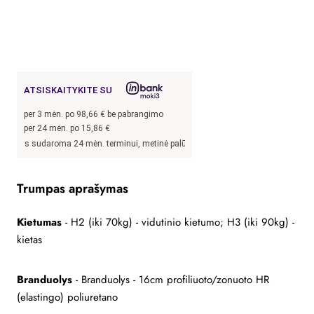
ATSISKAITYKITE SU
per
3
mėn. po
98,66
€ be pabrangimo
per 24 mėn. po
15,86
€
 sudaroma 24 mėn. terminui, metinė palūkanų norma –
13,9
%, sutarties sudarymo 
Trumpas aprašymas
Kietumas
- H2 (iki 70kg) - vidutinio kietumo; H3 (iki 90kg) -
kietas
Branduolys
- Branduolys - 16cm profiliuoto/zonuoto HR
(elastingo) poliuretano