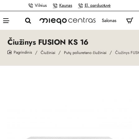
Vilnius
Kaunas
El. parduotuvė
Salonas
Čiužinys FUSION KS 16
Čiužiniai
Putų poliuretano čiužiniai
Čiužinys FUS
home