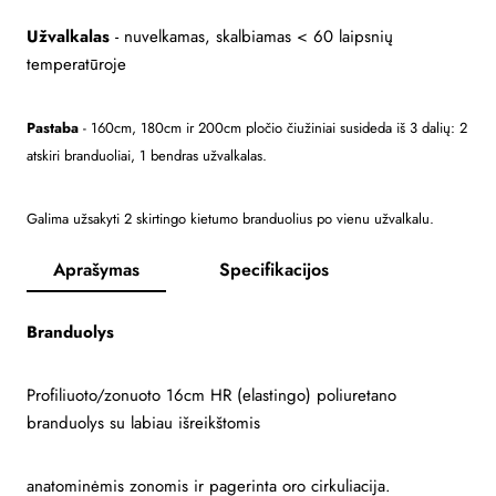
Užvalkalas
- nuvelkamas, skalbiamas < 60 laipsnių
temperatūroje
Pastaba
-
160cm,
180cm ir 200cm pločio čiužiniai susideda iš 3 dalių: 2
atskiri branduoliai, 1 bendras užvalkalas.
Galima užsakyti 2 skirtingo kietumo branduolius po vienu užvalkalu.
Aprašymas
Specifikacijos
Branduolys
Profiliuoto/zonuoto 16cm HR (elastingo) poliuretano
branduolys su labiau išreikštomis
anatominėmis zonomis ir pagerinta oro cirkuliacija.