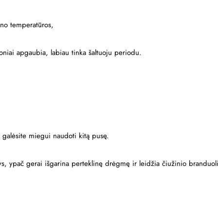
ūno temperatūros,
oniai apgaubia, labiau tinka šaltuoju periodu.
ę, galėsite miegui naudoti kitą pusę.
s, ypač gerai išgarina perteklinę drėgmę ir leidžia čiužinio branduol