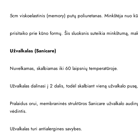
5cm viskoelastinis (memory) putų poliuretanas. Minkštėja nuo k
prisitaiko prie kūno formų. Šis sluoksnis suteikia minkštumą, mal
Užvalkalas (Sanicare)
Nuvelkamas, skalbiamas iki 60 laipsnių temperatūroje.
Užvalkalas dalinasi į 2 dalis, todėl skalbiant vieną užvalkalo pus
Pralaidus orui, membraninės struktūros Sanicare užvalkalo audiny
vėdintis.
Užvalkalas turi antialergines savybes.