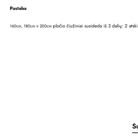
Pastaba
pločio čiužiniai susideda iš 3 dalių: 2 atsk
160cm,
180cm ir 200cm
S