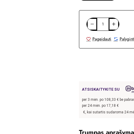
Pageidauti
Palygint
ATSISKAITYKITE SU
per
3
mėn. po
108,33
€ be pabr
per 24 mėn. po
17,18
€
Pavyzdžiui, skolinantis
325,00
€, kai sutartis sudaroma 24 mėn. terminui, m
Trumpas aprašyma