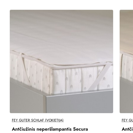
Perkamiausi
FEY GUTER SCHLAF (VOKIETIJA)
FEY GU
Antčiužinis neperšlampantis Secura
Antči