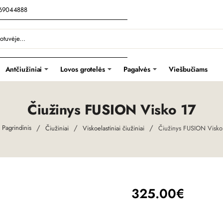
069044888
Antčiužiniai
Lovos grotelės
Pagalvės
Viešbučiams
Čiužinys FUSION Visko 17
Čiužiniai
Viskoelastiniai čiužiniai
Čiužinys FUSION Visko
home
325.00€