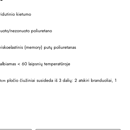
vidutinio kietumo
iuoto/nezonuoto poliuretano
iskoelastinis (memory) putų poliuretanas
albiamas < 60 laipsnių temperatūroje
pločio čiužiniai susideda iš 3 dalių: 2 atskiri branduoliai, 1
0cm