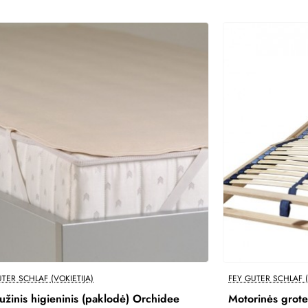
Perkamiausi
TER SCHLAF (VOKIETIJA)
FEY GUTER SCHLAF (
-30%
užinis higieninis (paklodė) Orchidee
Motorinės grot