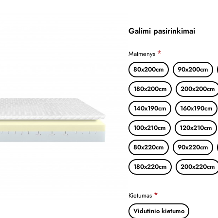
Galimi pasirinkimai
Matmenys
80x200cm
90x200cm
180x200cm
200x200cm
140x190cm
160x190cm
100x210cm
120x210cm
80x220cm
90x220cm
180x220cm
200x220cm
Kietumas
Vidutinio kietumo