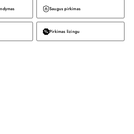
bandymas
Saugus pirkimas
Pirkimas lizingu