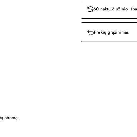
60 naktų čiužinio iš
Prekių grąžinimas
tą atramą.