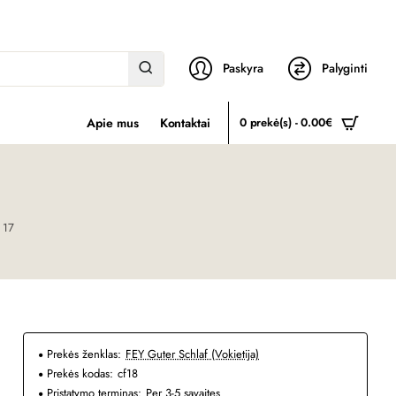
Paskyra
Palyginti
Apie mus
Kontaktai
0 prekė(s) - 0.00€
 17
Prekės ženklas:
FEY Guter Schlaf (Vokietija)
Prekės kodas:
cf18
Pristatymo terminas:
Per 3-5 savaites