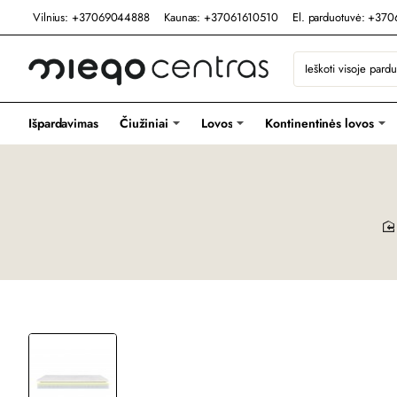
Vilnius: +37069044888
Kaunas: +37061610510
El. parduotuvė: +37
Ieškoti
visoje
parduotuvėje...
Išpardavimas
Čiužiniai
Lovos
Kontinentinės lovos