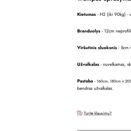
Kietumas
- H2 (iki 90kg) - 
Branduolys
- 12cm neprofil
Viršutinis sluoksnis
- 5cm v
Užvalkalas
- nuvelkamas, sk
Pastaba
-
160cm,
180cm ir 20
bendras užvalkalas.
Turite klausimų?