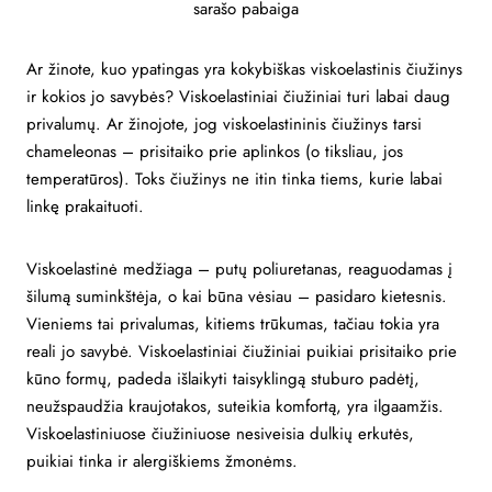
sarašo pabaiga
Ar žinote, kuo ypatingas yra kokybiškas viskoelastinis čiužinys
ir kokios jo savybės? Viskoelastiniai čiužiniai turi labai daug
privalumų. Ar žinojote, jog viskoelastininis čiužinys tarsi
chameleonas – prisitaiko prie aplinkos (o tiksliau, jos
temperatūros). Toks čiužinys ne itin tinka tiems, kurie labai
linkę prakaituoti.
Viskoelastinė medžiaga – putų poliuretanas, reaguodamas į
šilumą suminkštėja, o kai būna vėsiau – pasidaro kietesnis.
Vieniems tai privalumas, kitiems trūkumas, tačiau tokia yra
reali jo savybė. Viskoelastiniai čiužiniai puikiai prisitaiko prie
kūno formų, padeda išlaikyti taisyklingą stuburo padėtį,
neužspaudžia kraujotakos, suteikia komfortą, yra ilgaamžis.
Viskoelastiniuose čiužiniuose nesiveisia dulkių erkutės,
puikiai tinka ir alergiškiems žmonėms.