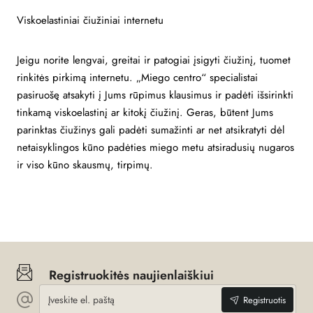
Viskoelastiniai čiužiniai internetu
Jeigu norite lengvai, greitai ir patogiai įsigyti čiužinį, tuomet
rinkitės pirkimą internetu. „Miego centro“ specialistai
pasiruošę atsakyti į Jums rūpimus klausimus ir padėti išsirinkti
tinkamą viskoelastinį ar kitokį čiužinį. Geras, būtent Jums
parinktas čiužinys gali padėti sumažinti ar net atsikratyti dėl
netaisyklingos kūno padėties miego metu atsiradusių nugaros
ir viso kūno skausmų, tirpimų.
Registruokitės naujienlaiškiui
Įveskite
Registruotis
el.