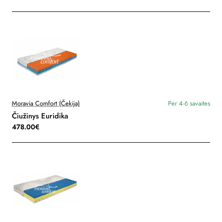
Moravia Comfort (Čekija)
Per 4-6 savaites
Čiužinys Euridika
478.00€