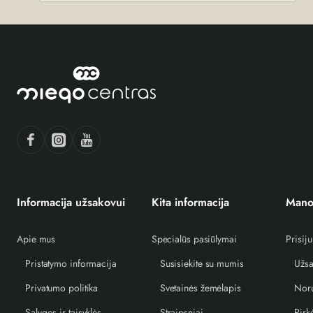
paštą
Informacija užsakovui
Kita informacija
Mano
Apie mus
Specialūs pasiūlymai
Prisiju
Pristatymo informacija
Susisiekite su mumis
Užsa
Privatumo politika
Svetainės žemėlapis
Norų
Salygos ir taisyklės
Straipsniai
Pirk