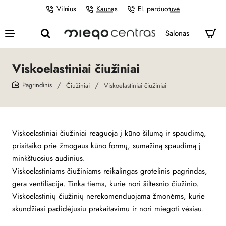
Vilnius
Kaunas
El. parduotuvė
Salonas
Viskoelastiniai čiužiniai
Čiužiniai
Viskoelastiniai čiužiniai
home
Viskoelastiniai čiužiniai reaguoja į kūno šilumą ir spaudimą,
prisitaiko prie žmogaus kūno formų, sumažiną spaudimą į
minkštuosius audinius.
Viskoelastiniams čiužiniams reikalingas grotelinis pagrindas,
gera ventiliacija. Tinka tiems, kurie nori šiltesnio čiužinio.
Viskoelastinių čiužinių nerekomenduojama žmonėms, kurie
skundžiasi padidėjusiu prakaitavimu ir nori miegoti vėsiau.