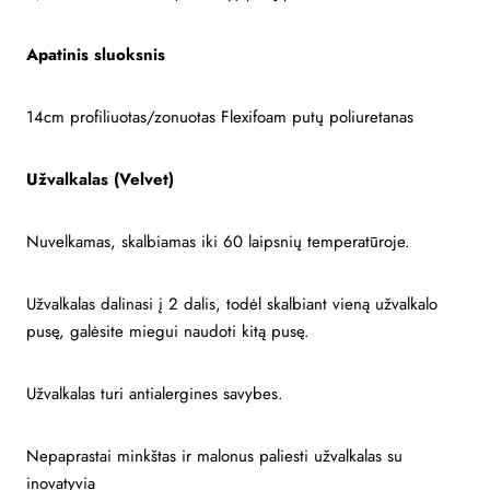
Apatinis sluoksnis
14cm profiliuotas/zonuotas Flexifoam putų poliuretanas
Užvalkalas (Velvet)
Nuvelkamas, skalbiamas iki 60 laipsnių temperatūroje.
Užvalkalas dalinasi į 2 dalis, todėl skalbiant vieną užvalkalo
pusę, galėsite miegui naudoti kitą pusę.
Užvalkalas turi antialergines savybes.
Nepaprastai minkštas ir malonus paliesti užvalkalas su
inovatyvia