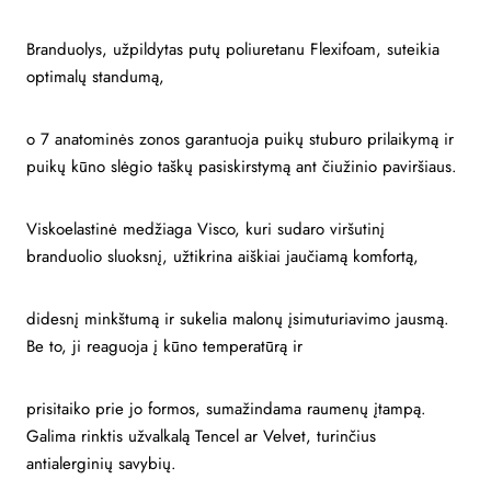
Branduolys, užpildytas putų poliuretanu Flexifoam, suteikia
optimalų standumą,
o 7 anatominės zonos garantuoja puikų stuburo prilaikymą ir
puikų kūno slėgio taškų pasiskirstymą ant čiužinio paviršiaus.
Viskoelastinė medžiaga Visco, kuri sudaro viršutinį
branduolio sluoksnį, užtikrina aiškiai jaučiamą komfortą,
didesnį minkštumą ir sukelia malonų įsimuturiavimo jausmą.
Be to, ji reaguoja į kūno temperatūrą ir
prisitaiko prie jo formos, sumažindama raumenų įtampą.
Galima rinktis užvalkalą Tencel ar Velvet, turinčius
antialerginių savybių.