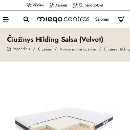
Vilnius
Kaunas
El. parduotuvė
Salonas
Čiužinys Hilding Salsa (Velvet)
Čiužiniai
Viskoelastiniai čiužiniai
Čiužinys Hilding
home