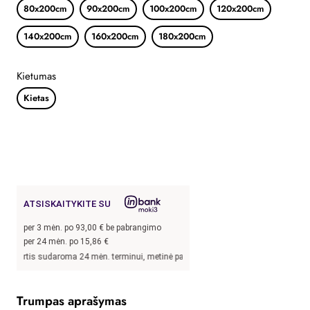
80x200cm
90x200cm
100x200cm
120x200cm
140x200cm
160x200cm
180x200cm
Kietumas
Kietas
ATSISKAITYKITE SU
per
3
mėn. po
93,00
€ be pabrangimo
per 24 mėn. po
15,86
€
s sudaroma 24 mėn. terminui, metinė palūkanų norma –
13,9
%, sutarties sudarymo
Trumpas aprašymas