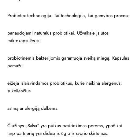
Probiotex technologija. Tai technologija, kai gamybos procese
panaudojami natūralūs probiotikai. Užvalkale įsiūtos
mikrokapsulės su
probiotinėmis bakterijomis garantuoja sveiką miegą. Kapsulės
pamažu
eižėja išlaisvindamos probiotikus, kurie naikina alergenus,
sukeliančius
astmą ar alergiją dulkėms.
Čiužinys „Salsa“ yra puikus pasirinkimas poroms, ypač kai
tarp partnerių yra didesnis ūgio ir svorio skirtumas.