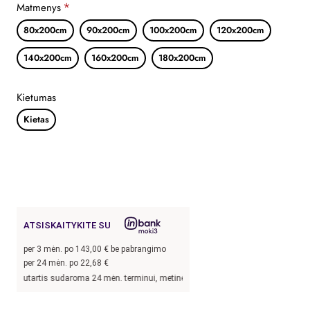
Matmenys
80x200cm
90x200cm
100x200cm
120x200cm
140x200cm
160x200cm
180x200cm
Kietumas
Kietas
ATSISKAITYKITE SU
per
3
mėn. po
143,00
€ be pabrangimo
per 24 mėn. po
22,68
€
tis sudaroma 24 mėn. terminui, metinė palūkanų norma –
13,9
%, sutarties sudary