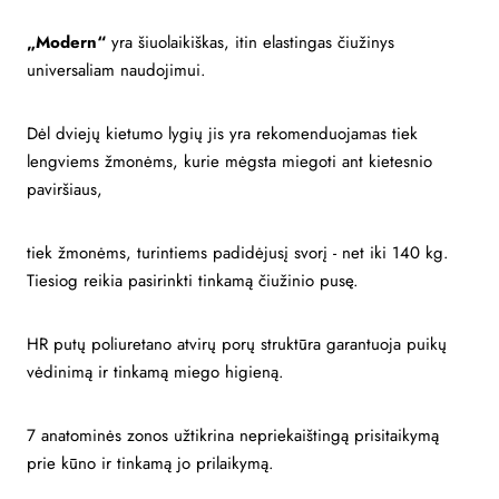
„Modern“
yra šiuolaikiškas, itin elastingas čiužinys
universaliam naudojimui.
Dėl dviejų kietumo lygių jis yra rekomenduojamas tiek
lengviems žmonėms, kurie mėgsta miegoti ant kietesnio
paviršiaus,
tiek žmonėms, turintiems padidėjusį svorį - net iki 140 kg.
Tiesiog reikia pasirinkti tinkamą čiužinio pusę.
HR putų poliuretano atvirų porų struktūra garantuoja puikų
vėdinimą ir tinkamą miego higieną.
7 anatominės zonos užtikrina nepriekaištingą prisitaikymą
prie kūno ir tinkamą jo prilaikymą.