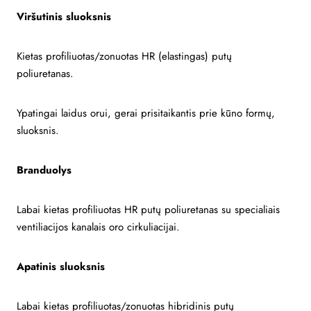
Viršutinis sluoksnis
Kietas profiliuotas/zonuotas HR (elastingas) putų
poliuretanas.
Ypatingai laidus orui, gerai prisitaikantis prie kūno formų,
sluoksnis.
Branduolys
Labai kietas profiliuotas HR putų poliuretanas su specialiais
ventiliacijos kanalais oro cirkuliacijai.
Apatinis sluoksnis
Labai kietas profiliuotas/zonuotas hibridinis putų