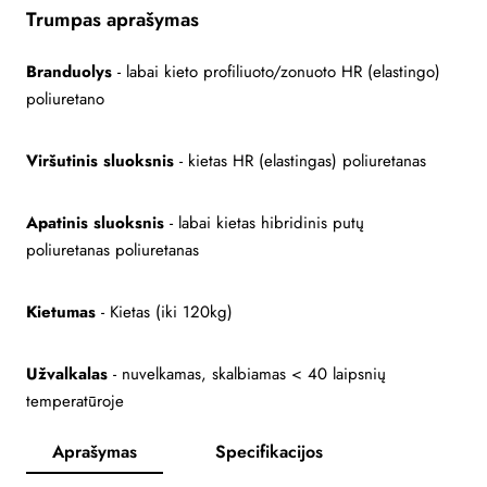
Trumpas aprašymas
Branduolys
- labai kieto profiliuoto/zonuoto HR (elastingo)
poliuretano
Viršutinis sluoksnis
- kietas HR (elastingas) poliuretanas
Apatinis sluoksnis
- labai kietas hibridinis putų
poliuretanas poliuretanas
Kietumas
- Kietas (iki 120kg)
Užvalkalas
- nuvelkamas, skalbiamas < 40 laipsnių
temperatūroje
Aprašymas
Specifikacijos