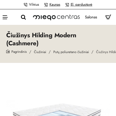
Vilnius
Kaunas
El. parduotuvė
Salonas
Čiužinys Hilding Modern
(Cashmere)
Čiužiniai
Putų poliuretano čiužiniai
Čiužinys Hil
home