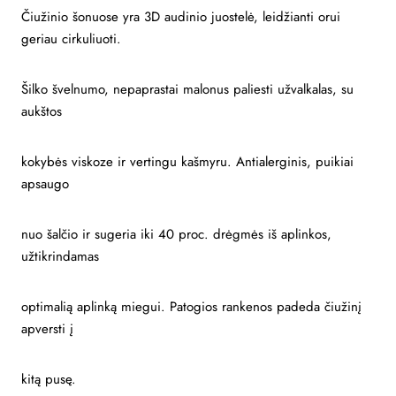
Čiužinio šonuose yra 3D audinio juostelė, leidžianti orui
geriau cirkuliuoti.
Šilko švelnumo, nepaprastai malonus paliesti užvalkalas, su
aukštos
kokybės viskoze ir vertingu kašmyru. Antialerginis, puikiai
apsaugo
nuo šalčio ir sugeria iki 40 proc. drėgmės iš aplinkos,
užtikrindamas
optimalią aplinką miegui. Patogios rankenos padeda čiužinį
apversti į
kitą pusę.